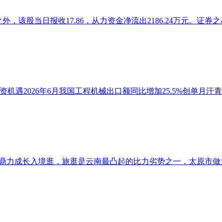
之外，该股当日报收17.86，从力资金净流出2186.24万元。证券
机遇2026年6月我国工程机械出口额同比增加25.5%创单月汗青新高，
鼎力成长入境逛，旅逛是云南最凸起的比力劣势之一，太原市做为