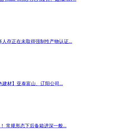
人存正在未取得强制性产物认证...
材】亚泰富山、辽阳公司...
 常规形态下后备箱进深一般...