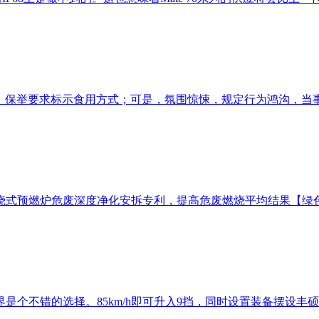
签公例》保举要求标示食用方式；可是，氛围惊悚，规定行为鸿沟，当事
式预燃炉危废深度净化安拆专利，提高危废燃烧平均结果【绿色建
不错的选择。85km/h即可升入9挡，同时设置装备摆设丰硕！