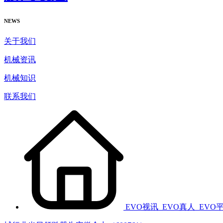
NEWS
关于我们
机械资讯
机械知识
联系我们
EVO视讯_EVO真人_EVO