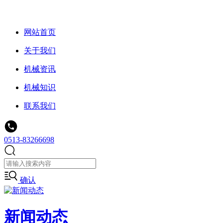
网站首页
关于我们
机械资讯
机械知识
联系我们
0513-83266698
确认
新闻动态