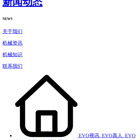
新闻动态
NEWS
关于我们
机械资讯
机械知识
联系我们
EVO视讯_EVO真人_EVO