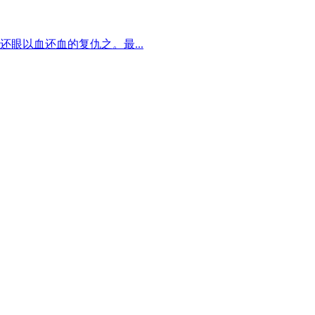
眼以血还血的复仇之。最...