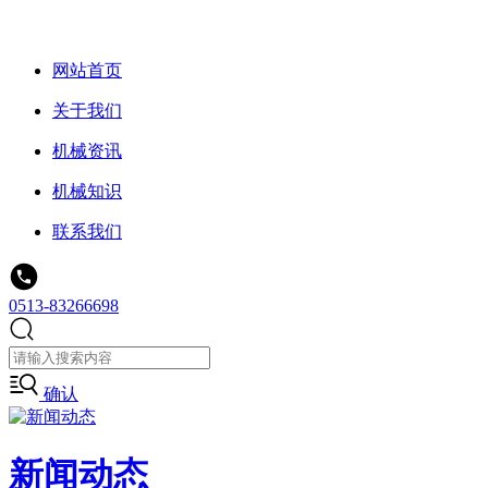
网站首页
关于我们
机械资讯
机械知识
联系我们
0513-83266698
确认
新闻动态