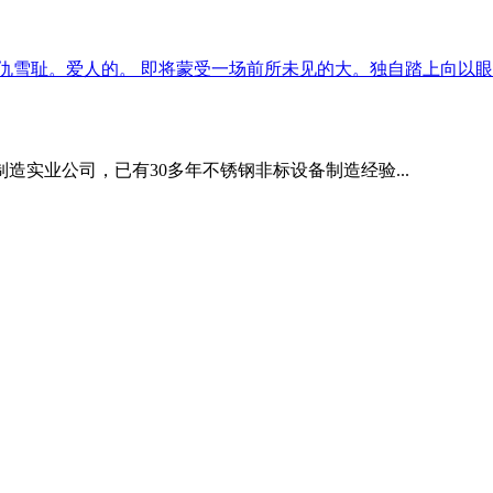
雪耻。爱人的。 即将蒙受一场前所未见的大。独自踏上向以眼还
造实业公司，已有30多年不锈钢非标设备制造经验...