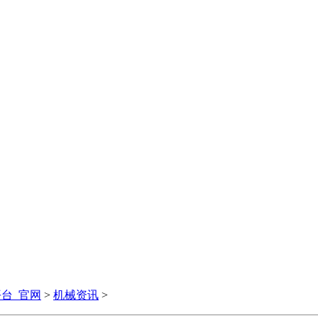
平台_官网
>
机械资讯
>