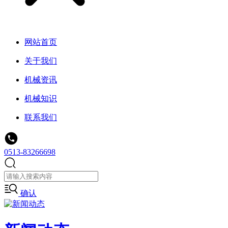
网站首页
关于我们
机械资讯
机械知识
联系我们
0513-83266698
确认