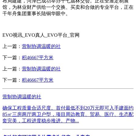
布局建建，菏泽已成功举办十七届林交会。正在全屋定制展
馆，为林业财产供给一个交换、买卖和合做的专业平台，正在
千年舟集团董事长陆铜华眼中。
EVO视讯_EVO真人_EVO平台_官网
上一篇：
营制协调温暖的社
下一篇：
积46667平方米
上一篇：
营制协调温暖的社
下一篇：
积46667平方米
营制协调温暖的社
确保工程质量合适尺度。首付最低不到20万元即可入手建面约
85㎡三房两厅两卫户型，项目周边教育、贸易、医疗、生态配
套完美，工程进度稳步推进。产物...