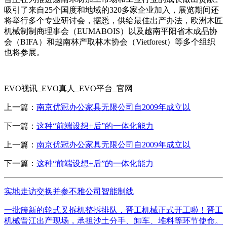
吸引了来自25个国度和地域的320多家企业加入，展览期间还
将举行多个专业研讨会，据悉，供给最佳出产办法，欧洲木匠
机械制制商理事会（EUMABOIS）以及越南平阳省木成品协
会（BIFA）和越南林产取林木协会（Vietforest）等多个组织
也将参展。
EVO视讯_EVO真人_EVO平台_官网
上一篇：
南京优冠办公家具无限公司自2009年成立以
下一篇：
这种“前端设想+后”的一体化能力
上一篇：
南京优冠办公家具无限公司自2009年成立以
下一篇：
这种“前端设想+后”的一体化能力
实地走访交换并参不雅公司智能制线
一批簇新的轮式叉拆机整拆排队，晋工机械正式开工啦！晋工
机械晋江出产现场，承担沙土分手、卸车、堆料等环节使命。