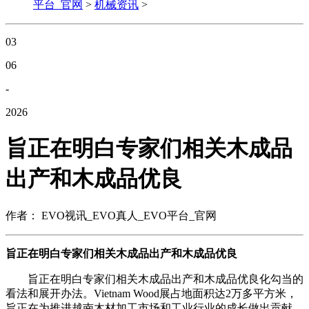
平台_官网
>
机械资讯
>
03
06
-
2026
旨正在明白专家们相关木成品
出产和木成品优良
作者： EVO视讯_EVO真人_EVO平台_官网
旨正在明白专家们相关木成品出产和木成品优良
旨正在明白专家们相关木成品出产和木成品优良化勾当的
看法和展开办法。Vietnam Wood展占地面积达2万多平方米，
旨正在为推进越南木材加工市场和工业行业的成长做出贡献。