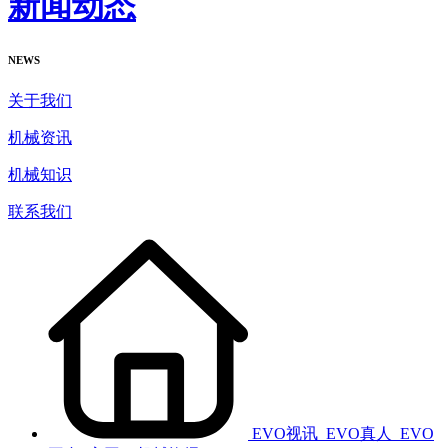
新闻动态
NEWS
关于我们
机械资讯
机械知识
联系我们
EVO视讯_EVO真人_EVO