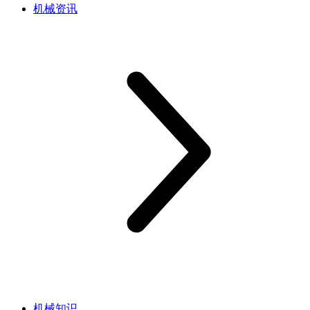
机械资讯
机械知识