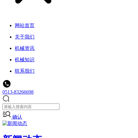
网站首页
关于我们
机械资讯
机械知识
联系我们
0513-83266698
确认