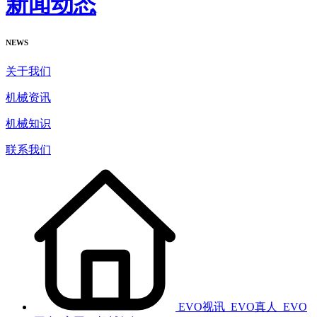
新闻动态
NEWS
关于我们
机械资讯
机械知识
联系我们
EVO视讯_EVO真人_EVO