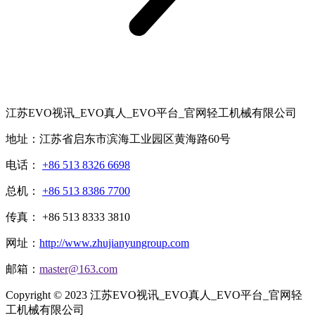
江苏EVO视讯_EVO真人_EVO平台_官网轻工机械有限公司
地址：江苏省启东市滨海工业园区黄海路60号
电话：
+86 513 8326 6698
总机：
+86 513 8386 7700
传真： +86 513 8333 3810
网址：
http://www.zhujianyungroup.com
邮箱：
master@163.com
Copyright © 2023 江苏EVO视讯_EVO真人_EVO平台_官网轻
工机械有限公司